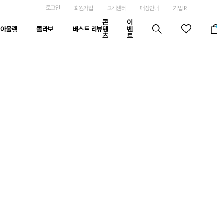
로그인
회원가입
고객센터
매장안내
기업IR
콘
이
아울렛
콜라보
베스트 리뷰
텐
벤
츠
트