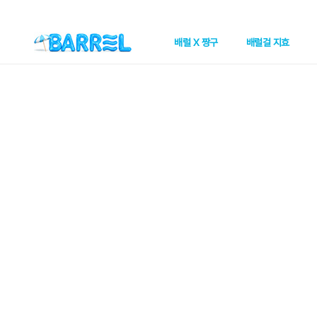
배럴 X 짱구
배럴걸 지효