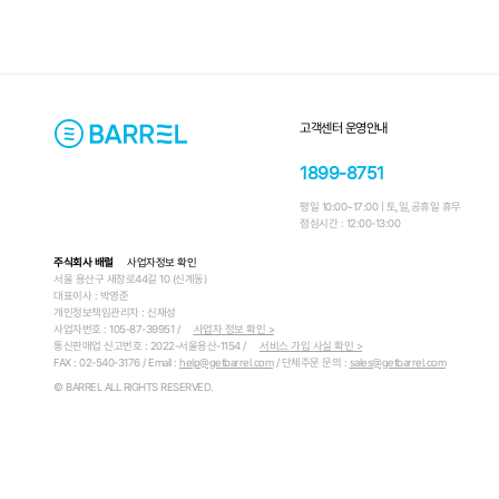
고객센터 운영안내
1899-8751
평일 10:00~17:00 | 토,일,공휴일 휴무
점심시간 : 12:00-13:00
주식회사 배럴
사업자정보 확인
서울 용산구 새창로44길 10 (신계동)
대표이사 : 박영준
개인정보책임관리자 : 신재성
사업자번호 : 105-87-39951 /
사업자 정보 확인 >
통신판매업 신고번호 : 2022-서울용산-1154 /
서비스 가입 사실 확인 >
FAX : 02-540-3176 / Email :
help@getbarrel.com
/ 단체주문 문의 :
sales@getbarrel.com
© BARREL ALL RIGHTS RESERVED.