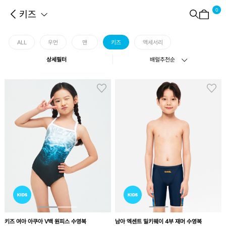
0
키즈
ALL
우먼
맨
키즈
액세서리
상세필터
배럴추천순
남아 엑센트 밀키웨이 4부 재머 수영복
키즈 여아 아쿠아 V백 원피스 수영복