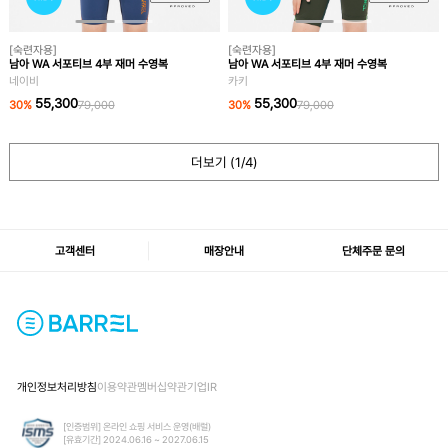
[숙련자용]
[숙련자용]
남아 WA 서포티브 4부 재머 수영복
남아 WA 서포티브 4부 재머 수영복
네이비
카키
55,300
55,300
30
%
79,000
30
%
79,000
더보기 (
1
/4)
고객센터
매장안내
단체주문 문의
개인정보처리방침
이용약관
멤버십약관
기업IR
[인증범위] 온라인 쇼핑 서비스 운영(배럴)
[유효기간] 2024.06.16 ~ 2027.06.15