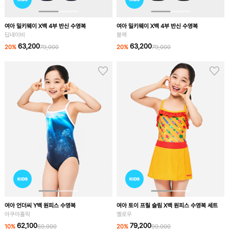
여아 밀키웨이 X백 4부 반신 수영복
여아 밀키웨이 X백 4부 반신 수영복
딥네이비
블랙
63,200
63,200
20
%
79,000
20
%
79,000
여아 언더씨 Y백 원피스 수영복
여아 토이 프릴 슬림 X백 원피스 수영복 세트
아쿠아홀릭
옐로우
62,100
79,200
10
%
69,000
20
%
99,000