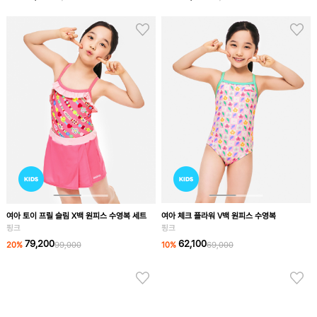
여아 토이 프릴 슬림 X백 원피스 수영복 세트
여아 체크 플라워 V백 원피스 수영복
핑크
핑크
79,200
62,100
20
%
99,000
10
%
69,000