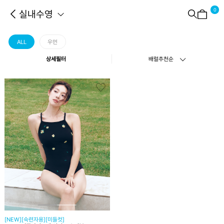
0
실내수영
ALL
우먼
상세필터
배럴추천순
[NEW][숙련자용][미들컷]