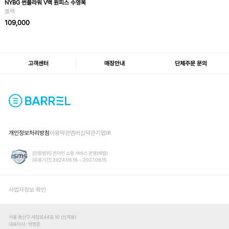
NYBG 썬플라워 V백 원피스 수영복
블랙
109,000
고객센터
매장안내
단체주문 문의
개인정보처리방침
이용약관
멤버십약관
기업IR
[인증범위] 온라인 쇼핑 서비스 운영(배럴)
[유효기간] 2024.06.16 ~ 2027.06.15
사업자정보 확인
서울 용산구 새창로44길 10 (신계동)
대표이사
박영준