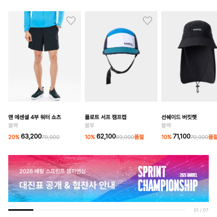
맨 에센셜 4부 워터 쇼츠
플로트 서프 캠프캡
선쉐이드 버킷햇
블랙
블루
블랙
63,200
62,100
71,100
20
%
79,000
10
%
69,000
품절
10
%
79,000
품
01
/
07