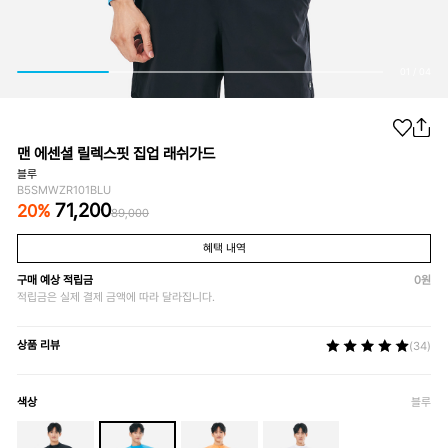
01
/
04
맨 에센셜 릴렉스핏 집업 래쉬가드
블루
B5SMWZR101BLU
71,200
20
%
89,000
혜택 내역
구매 예상 적립금
0
원
적립금은 실제 결제 금액에 따라 달라집니다.
상품 리뷰
(34)
색상
블루