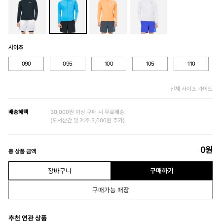
사이즈
090
095
100
105
110
신체 사이즈 가이드
배송혜택
30,000원 이상 구매 시 무료배송.
(도서산간 및 제주 3,000원 추가)
0
원
총 상품 금액
장바구니
구매하기
구매가능 매장
추천 연관 상품