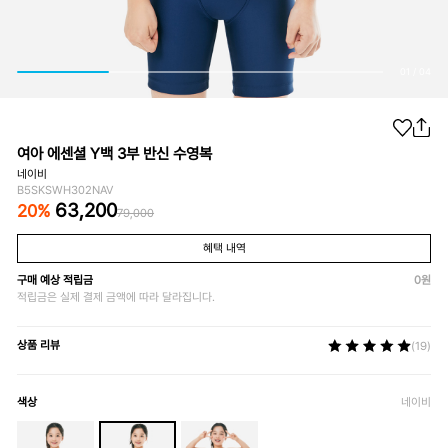
01
/
04
여아 에센셜 Y백 3부 반신 수영복
네이비
B5SKSWH302NAV
63,200
20
%
79,000
혜택 내역
구매 예상 적립금
0
원
적립금은 실제 결제 금액에 따라 달라집니다.
상품 리뷰
(19)
색상
네이비