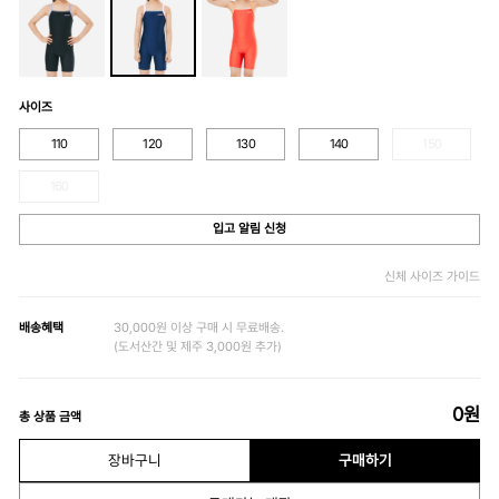
사이즈
110
120
130
140
150
160
입고 알림 신청
신체 사이즈 가이드
배송혜택
30,000원 이상 구매 시 무료배송.
(도서산간 및 제주 3,000원 추가)
0
원
총 상품 금액
장바구니
구매하기