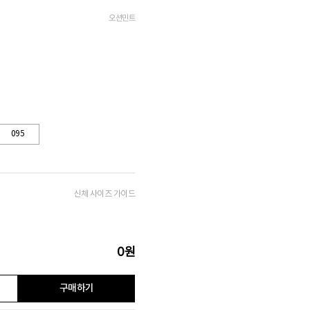
오션민트
095
신체 사이즈 가이드
0
원
구매하기