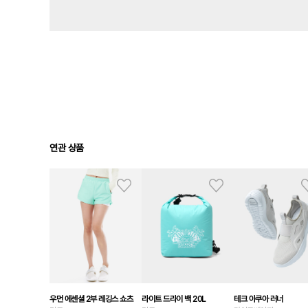
연관 상품
우먼 에센셜 2부 레깅스 쇼츠
라이트 드라이 백 20L
테크 아쿠아 러너