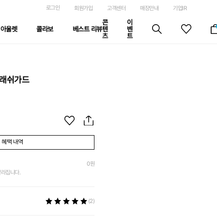
로그인
회원가입
고객센터
매장안내
기업IR
콘
이
아울렛
콜라보
베스트 리뷰
텐
벤
츠
트
 래쉬가드
혜택 내역
0
원
달라집니다.
(2)