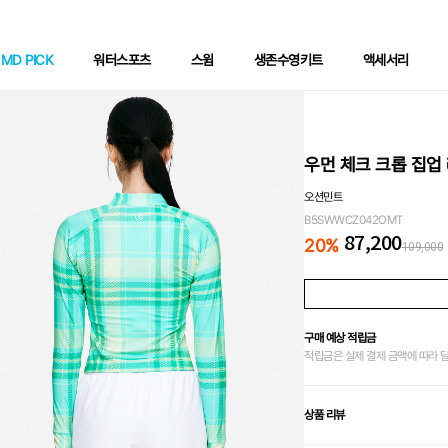
MD PICK
워터스포츠
스윔
생존수영키트
액세서리
우먼 체크 크롭 집업
오션민트
B5SWWCZ042OMT
87,200
20
%
109,000
구매 예상 적립금
적립금은 실제 결제 금액에 따라 
상품 리뷰