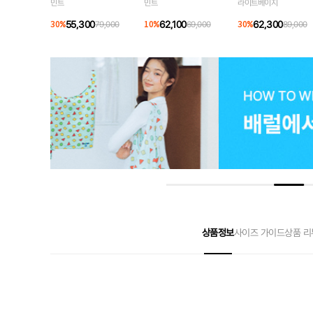
민트
민트
라이트베이지
55,300
62,100
62,300
30
%
79,000
10
%
69,000
30
%
89,000
상품정보
사이즈 가이드
상품 리