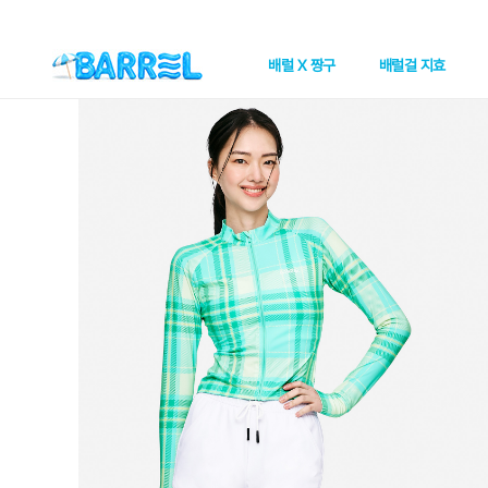
배럴 X 짱구
배럴걸 지효