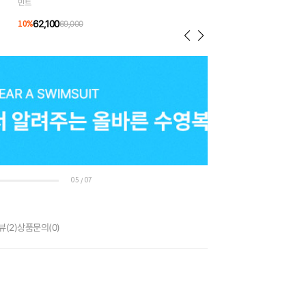
민트
62,100
10
%
69,000
05
07
/
뷰
(2)
상품문의
(0)