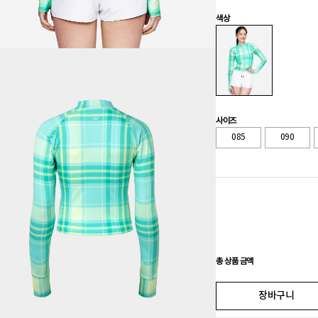
색상
사이즈
085
090
총 상품 금액
장바구니