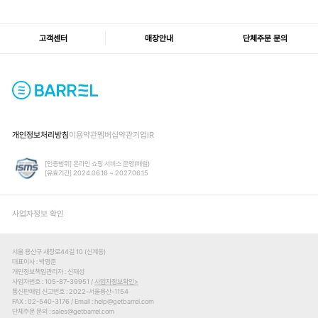
고객센터
매장안내
단체주문 문의
개인정보처리방침
이용약관
멤버십약관
기업IR
[인증범위] 온라인 쇼핑 서비스 운영(배럴)
[유효기간] 2024.06.16 ~ 2027.06.15
사업자정보 확인
서울 용산구 새창로44길 10 (신계동)
대표이사
박영준
개인정보책임관리자
신재성
사업자번호
105-87-39951 /
사업자정보확인
통신판매업 신고번호
2022-서울용산-1154
FAX
02-540-3176
Email
help@getbarrel.com
단체주문 문의
sales@getbarrel.com