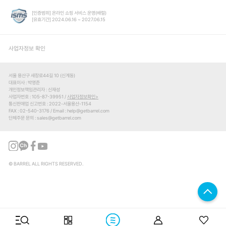
[인증범위] 온라인 쇼핑 서비스 운영(배럴)
[유효기간] 2024.06.16 ~ 2027.06.15
사업자정보 확인
서울 용산구 새창로44길 10 (신계동)
대표이사
박영준
개인정보책임관리자
신재성
사업자번호
105-87-39951 /
사업자정보확인
통신판매업 신고번호
2022-서울용산-1154
FAX
02-540-3176
Email
help@getbarrel.com
단체주문 문의
sales@getbarrel.com
© BARREL ALL RIGHTS RESERVED.