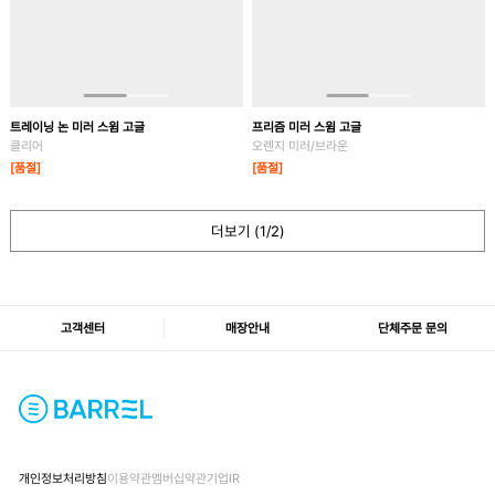
트레이닝 논 미러 스윔 고글
프리즘 미러 스윔 고글
클리어
오렌지 미러/브라운
[품절]
[품절]
더보기 (
1
/2)
고객센터
매장안내
단체주문 문의
개인정보처리방침
이용약관
멤버십약관
기업IR