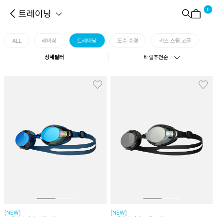
0
트레이닝
ALL
레이싱
트레이닝
도수 수경
키즈 스윔 고글
상세필터
배럴추천순
[NEW]
[NEW]